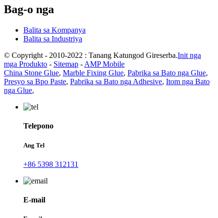
Bag-o nga
Balita sa Kompanya
Balita sa Industriya
© Copyright - 2010-2022 : Tanang Katungod Gireserba.
Init nga
mga Produkto
-
Sitemap
-
AMP Mobile
China Stone Glue
,
Marble Fixing Glue
,
Pabrika sa Bato nga Glue
,
Presyo sa Bpo Paste
,
Pabrika sa Bato nga Adhesive
,
Itom nga Bato
nga Glue
,
Telepono
Ang Tel
+86 5398 312131
E-mail