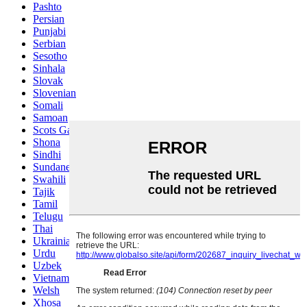
Pashto
Persian
Punjabi
Serbian
Sesotho
Sinhala
Slovak
Slovenian
Somali
Samoan
Scots Gaelic
Shona
Sindhi
Sundanese
Swahili
Tajik
Tamil
Telugu
Thai
Ukrainian
Urdu
Uzbek
Vietnamese
Welsh
Xhosa