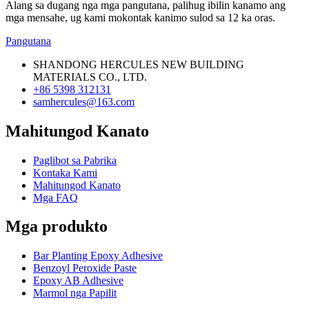
Alang sa dugang nga mga pangutana, palihug ibilin kanamo ang
mga mensahe, ug kami mokontak kanimo sulod sa 12 ka oras.
Pangutana
SHANDONG HERCULES NEW BUILDING
MATERIALS CO., LTD.
+86 5398 312131
samhercules@163.com
Mahitungod Kanato
Paglibot sa Pabrika
Kontaka Kami
Mahitungod Kanato
Mga FAQ
Mga produkto
Bar Planting Epoxy Adhesive
Benzoyl Peroxide Paste
Epoxy AB Adhesive
Marmol nga Papilit