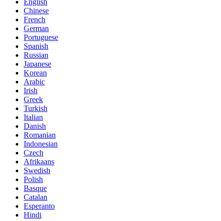
English
Chinese
French
German
Portuguese
Spanish
Russian
Japanese
Korean
Arabic
Irish
Greek
Turkish
Italian
Danish
Romanian
Indonesian
Czech
Afrikaans
Swedish
Polish
Basque
Catalan
Esperanto
Hindi