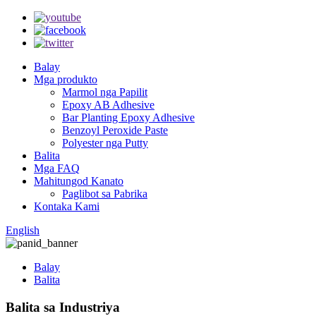
Balay
Mga produkto
Marmol nga Papilit
Epoxy AB Adhesive
Bar Planting Epoxy Adhesive
Benzoyl Peroxide Paste
Polyester nga Putty
Balita
Mga FAQ
Mahitungod Kanato
Paglibot sa Pabrika
Kontaka Kami
English
Balay
Balita
Balita sa Industriya