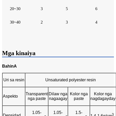
20~30
3
5
6
30~40
2
3
4
Mga kinaiya
Bahin
A
Uri sa resin
Unsaturated polyester resin
Transparent
Dilaw nga
Kolor nga
Kolor nga
Aspekto
nga paste
nagaagay
paste
nagdagayday
1.05-
1.05-
1.5-
3
Densidad
1.4-1.6g/cm