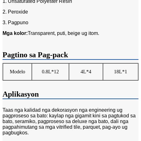
1. Unsaturated Polyester Resin
2. Peroxide
3. Pagpuno
Mga kolor:
Transparent, puti, beige ug itom.
Pagtino sa Pag-pack
Modelo
0.8L
*12
4L
*4
18L
*1
Aplikasyon
Taas nga kalidad nga dekorasyon nga engineering ug
pagproseso sa bato: kaylap nga gigamit kini sa pagtukod sa
bato, seramiko, pagproseso sa deluxe nga bato, dali nga
pagpahimutang sa mga vitrified tile, parquet, pag-ayo ug
pagbugkos.