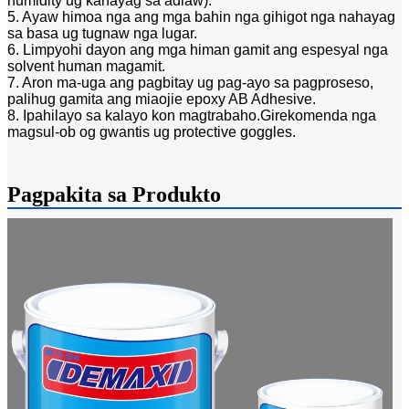
humidity ug kahayag sa adlaw).
5. Ayaw himoa nga ang mga bahin nga gihigot nga nahayag
sa basa ug tugnaw nga lugar.
6. Limpyohi dayon ang mga himan gamit ang espesyal nga
solvent human magamit.
7. Aron ma-uga ang pagbitay ug pag-ayo sa pagproseso,
palihug gamita ang miaojie epoxy AB Adhesive.
8. Ipahilayo sa kalayo kon magtrabaho.Girekomenda nga
magsul-ob og gwantis ug protective goggles.
Pagpakita sa Produkto