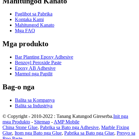
Mahitungod Kanato
Paglibot sa Pabrika
Kontaka Kami
Mahitungod Kanato
Mga FAQ
Mga produkto
Bar Planting Epoxy Adhesive
Benzoyl Peroxide Paste
Epoxy AB Adhesive
Marmol nga Papilit
Bag-o nga
Balita sa Kompanya
Balita sa Industriya
© Copyright - 2010-2022 : Tanang Katungod Gireserba.
Init nga
mga Produkto
-
Sitemap
-
AMP Mobile
China Stone Glue
,
Pabrika sa Bato nga Adhesive
,
Marble Fixing
Glue
,
Itom nga Bato nga Glue
,
Pabrika sa Bato nga Glue
,
Presyo sa
Bpo Paste
,