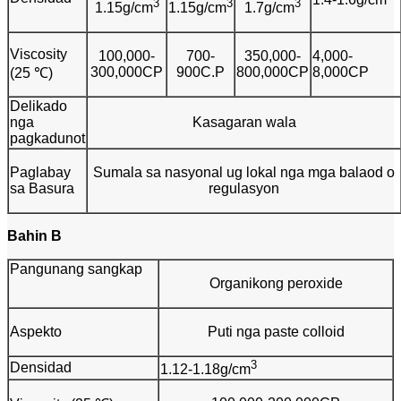
3
3
3
1.15g/cm
1.15g/cm
1.7g/cm
Viscosity
100,000-
700-
350,000-
4,000-
300,000CP
900C.P
800,000CP
8,000CP
(25 ℃)
Delikado
nga
Kasagaran wala
pagkadunot
Paglabay
Sumala sa nasyonal ug lokal nga mga balaod o
sa Basura
regulasyon
Bahin
B
Pangunang sangkap
Organikong peroxide
Aspekto
Puti nga paste colloid
3
Densidad
1.12-1.18g/cm