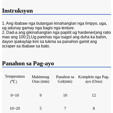
Instruksyon
1. Ang ibabaw nga butangan kinahanglan nga limpyo, uga,
ug adunay gamay nga bagis nga texture.
2. Dad-a ang gikinahanglan nga papilit ug hardener(ang ratio
mao ang 100:2).Ug parehas nga isagol ang duha ka bahin,
dayon ipakaylap kini sa tukma sa panahon gamit ang
scraper sa ibabaw sa bato.
Panahon sa Pag-ayo
Temperatura
Mahimong
Panahon sa
Kompleto nga Pag-
Oras (min)
Gel(min)
ayo (Oras)
(℃
）
0~10
9
1
0
12
10~20
5
7
8