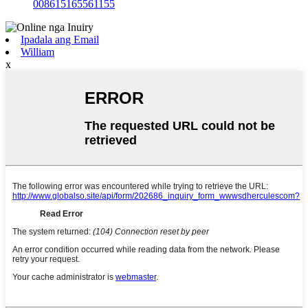
008615165561155
Ipadala ang Email
William
x