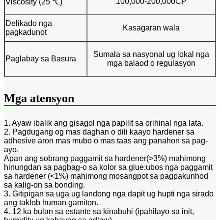
100,000-200,000CP
Viscosity (25 ℃)
Delikado nga
Kasagaran wala
pagkadunot
Sumala sa nasyonal ug lokal nga
Paglabay sa Basura
mga balaod o regulasyon
Mga atensyon
1. Ayaw ibalik ang gisagol nga papilit sa orihinal nga lata.
2. Pagdugang og mas daghan o dili kaayo hardener sa
adhesive aron mas mubo o mas taas ang panahon sa pag-
ayo.
Apan ang sobrang paggamit sa hardener(>3%) mahimong
hinungdan sa pagbag-o sa kolor sa glue;ubos nga paggamit
sa hardener (<1%) mahimong mosangpot sa pagpakunhod
sa kalig-on sa bonding.
3. Gitipigan sa uga ug landong nga dapit ug hupti nga sirado
ang taklob human gamiton.
4. 12 ka bulan sa estante sa kinabuhi (ipahilayo sa init,